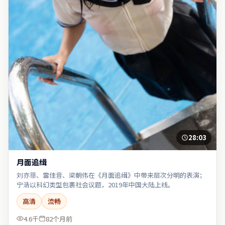
28:03
月面追缉
刘亦菲、雷佳音、梁朝伟在《月面追缉》中带来层次分明的表演；
宁浩以科幻类型包裹社会议题，2019年中国大陆上线。
高清
流畅
4.6千
82个月前