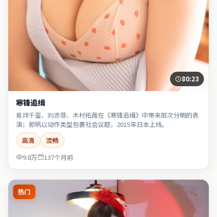
80:23
寒锋追缉
易烊千玺、刘亦菲、木村拓哉在《寒锋追缉》中带来层次分明的表
演；郭帆以动作类型包裹社会议题，2015年日本上线。
高清
流畅
9.8万
137个月前
热门