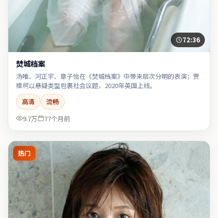
72:36
焚城档案
汤唯、河正宇、章子怡在《焚城档案》中带来层次分明的表演；贾
樟柯以悬疑类型包裹社会议题，2020年英国上线。
高清
流畅
9.7万
77个月前
热门