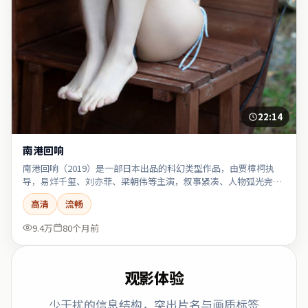
22:14
南港回响
南港回响（2019）是一部日本出品的科幻类型作品，由贾樟柯执
导，易烊千玺、刘亦菲、梁朝伟等主演，叙事紧凑、人物弧光完
整。
高清
流畅
9.4万
80个月前
观影体验
少干扰的信息结构，突出片名与画质标签