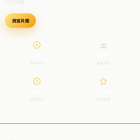
打开即播。
浏览片库
最新上架
100+
800+
影片收录
剧集更新
600+
7×24
动漫综艺
在线畅看