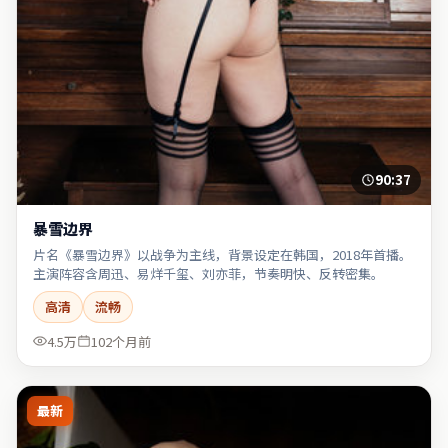
90:37
暴雪边界
片名《暴雪边界》以战争为主线，背景设定在韩国，2018年首播。
主演阵容含周迅、易烊千玺、刘亦菲，节奏明快、反转密集。
高清
流畅
4.5万
102个月前
最新