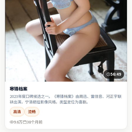
56:49
寒锋档案
2023年度口碑候选之一。《寒锋档案》由周迅、雷佳音、河正宇联
袂出演，宁浩把控影像风格，类型定位为喜剧。
高清
流畅
9.6万
38个月前