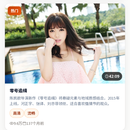
热门
42:09
零号追缉
陈凯歌导演新作《零号追缉》将悬疑元素与地域质感结合，2015年
上线，河正宇、张译、刘亦菲领衔，适合喜欢强情节的观众。
高清
流畅
9.6万
137个月前