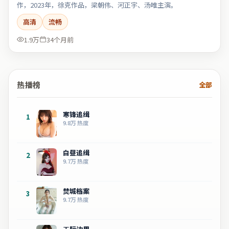
作，2023年，徐克作品，梁朝伟、河正宇、汤唯主演。
高清
流畅
1.9万
34个月前
热播榜
全部
寒锋追缉
1
9.8万
热度
白昼追缉
2
9.7万
热度
焚城档案
3
9.7万
热度