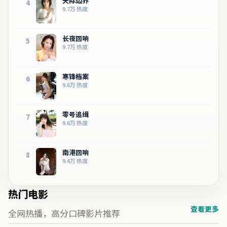
天际边界
4
9.7万
热度
长夜回响
5
9.7万
热度
寒锋档案
6
9.6万
热度
零号追缉
7
9.6万
热度
南港回响
8
9.4万
热度
热门电影
查看更多
全网热播，高分口碑影片推荐