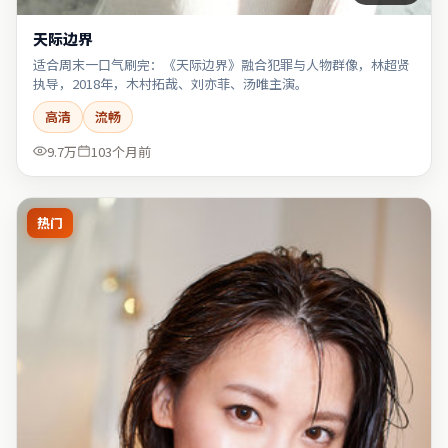
天际边界
适合周末一口气刷完：《天际边界》融合犯罪与人物群像，林超贤
执导，2018年，木村拓哉、刘亦菲、汤唯主演。
高清
流畅
9.7万
103个月前
热门