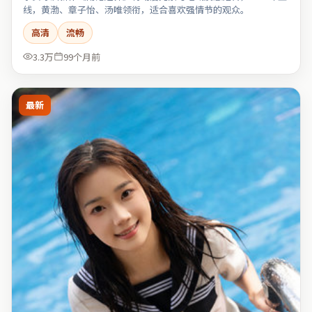
线，黄渤、章子怡、汤唯领衔，适合喜欢强情节的观众。
高清
流畅
3.3万
99个月前
最新