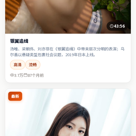
43:56
银翼追缉
汤唯、梁朝伟、刘亦菲在《银翼追缉》中带来层次分明的表演；乌
尔善以悬疑类型包裹社会议题，2019年日本上线。
高清
流畅
3.7万
87个月前
最新