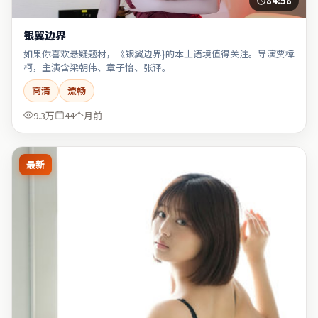
84:58
银翼边界
如果你喜欢悬疑题材，《银翼边界}的本土语境值得关注。导演贾樟
柯，主演含梁朝伟、章子怡、张译。
高清
流畅
9.3万
44个月前
最新