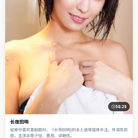
58:28
长夜回响
如果你喜欢喜剧题材，《长夜回响}的本土语境值得关注。导演陈凯
歌，主演含章子怡、黄渤、梁朝伟。