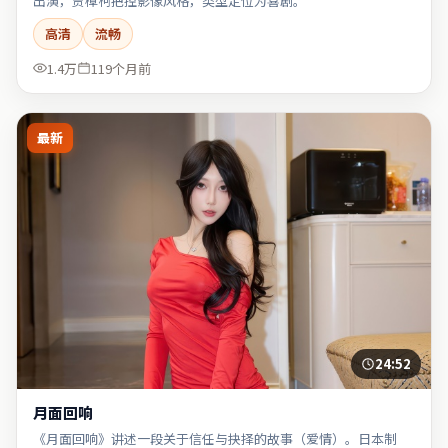
出演，贾樟柯把控影像风格，类型定位为喜剧。
高清
流畅
1.4万
119个月前
最新
24:52
月面回响
《月面回响》讲述一段关于信任与抉择的故事（爱情）。日本制