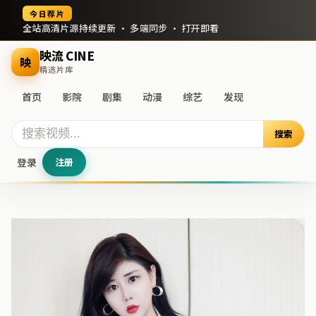
今日荐片
全站高清片源持续更新 · 多端同步 · 打开即看
映流 CINE
映
精选片库
首页
影院
剧集
动漫
综艺
发现
搜索
登录
注册