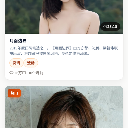
83:15
月面边界
2015年度口碑候选之一。《月面边界》由刘亦菲、沈腾、梁朝伟联
袂出演，林超贤把控影像风格，类型定位为动漫。
高清
流畅
9.6万
130个月前
热门