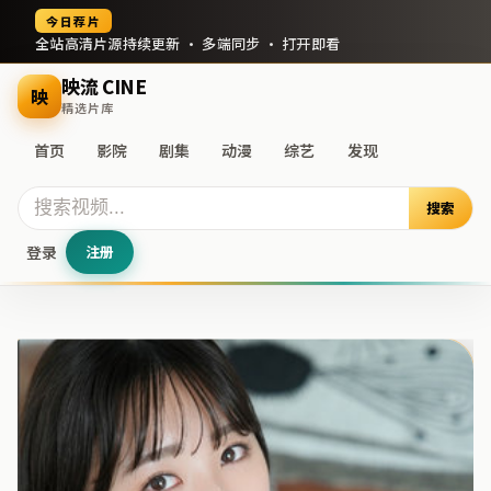
今日荐片
全站高清片源持续更新 · 多端同步 · 打开即看
映流 CINE
映
精选片库
首页
影院
剧集
动漫
综艺
发现
搜索
登录
注册