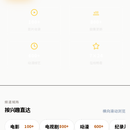
100+
800+
影片收录
剧集更新
600+
7×24
动漫综艺
在线畅看
频道矩阵
按兴趣直达
横向滑动浏览
电影
电视剧
动漫
纪录片
100+
800+
600+