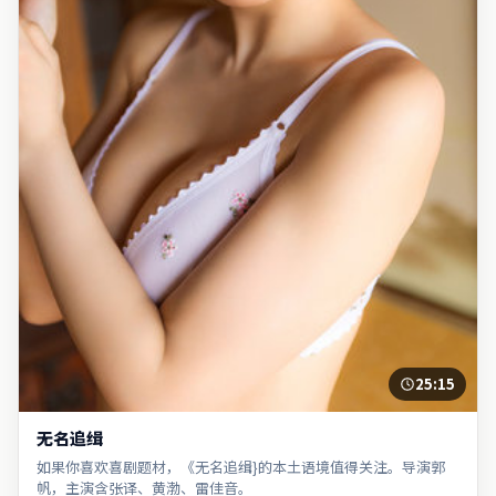
25:15
无名追缉
如果你喜欢喜剧题材，《无名追缉}的本土语境值得关注。导演郭
帆，主演含张译、黄渤、雷佳音。