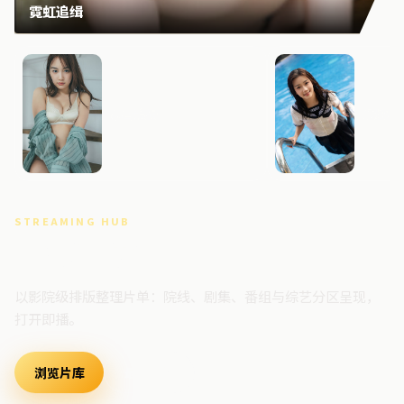
霓虹追缉
暴雪追缉
危城档
STREAMING HUB
高清视频门户
以影院级排版整理片单：院线、剧集、番组与综艺分区呈现，
打开即播。
浏览片库
最新上架