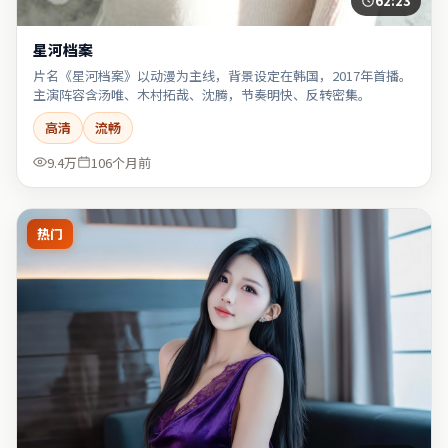
62:23
星河档案
片名《星河档案》以动漫为主线，背景设定在韩国，2017年首播。
主演阵容含汤唯、木村拓哉、沈腾，节奏明快、反转密集。
高清
流畅
9.4万
106个月前
热门