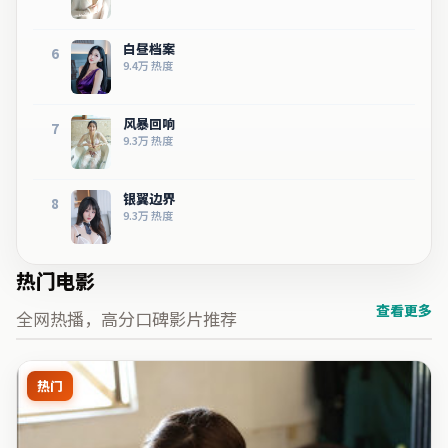
白昼档案
6
9.4万
热度
风暴回响
7
9.3万
热度
银翼边界
8
9.3万
热度
热门电影
查看更多
全网热播，高分口碑影片推荐
热门