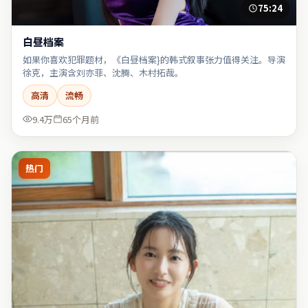
75:24
白昼档案
如果你喜欢犯罪题材，《白昼档案}的韩式叙事张力值得关注。导演
徐克，主演含刘亦菲、沈腾、木村拓哉。
高清
流畅
9.4万
65个月前
热门