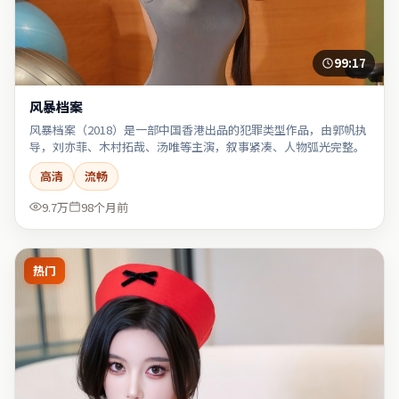
99:17
风暴档案
风暴档案（2018）是一部中国香港出品的犯罪类型作品，由郭帆执
导，刘亦菲、木村拓哉、汤唯等主演，叙事紧凑、人物弧光完整。
高清
流畅
9.7万
98个月前
热门