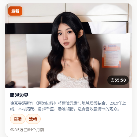
最新
55:50
南港边界
徐克导演新作《南港边界》将冒险元素与地域质感结合，2019年上
线，木村拓哉、易烊千玺、汤唯领衔，适合喜欢强情节的观众。
高清
流畅
8.5万
84个月前