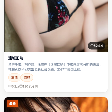
52:14
迷城回响
易烊千玺、刘亦菲、沈腾在《迷城回响》中带来层次分明的表演；
林超贤以科幻类型包裹社会议题，2017年美国上线。
高清
流畅
6.2万
110个月前
最新