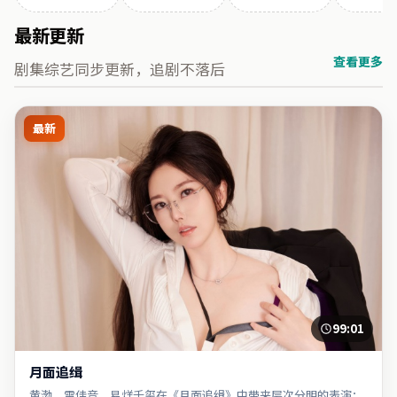
最新更新
查看更多
剧集综艺同步更新，追剧不落后
最新
99:01
月面追缉
黄渤、雷佳音、易烊千玺在《月面追缉》中带来层次分明的表演；