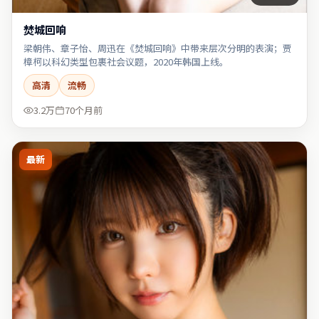
焚城回响
梁朝伟、章子怡、周迅在《焚城回响》中带来层次分明的表演；贾
樟柯以科幻类型包裹社会议题，2020年韩国上线。
高清
流畅
3.2万
70个月前
最新